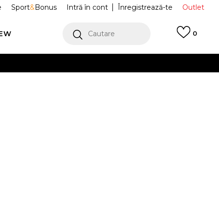
e
Sport
&
Bonus
Intră în cont
Înregistrează-te
Outlet
REW
Cautare
0
erCard!
cu Klarna
VEZI MAI MULT
 Adicolor
JD5550
ond
Alertă preț redus