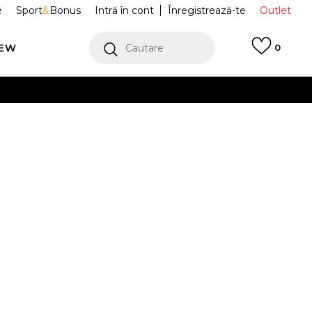
e
Sport
&
Bonus
Intră în cont
Înregistrează-te
Outlet
REW
Cautare
0
erCard!
cu Klarna
VEZI MAI MULT
RE Jachete
JCOIJ224553-121
Alertă preț redus