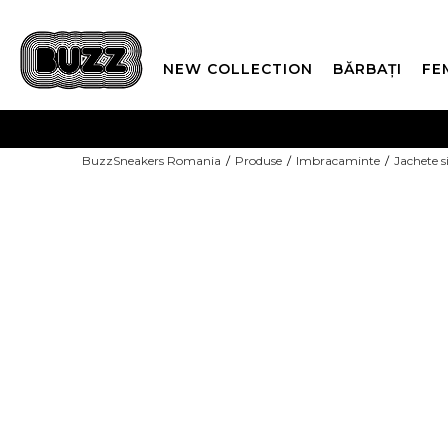
NEW COLLECTION
BĂRBAȚI
FE
PLATA
BuzzSneakers Romania
Produse
Imbracaminte
Jachete s
CUMPĂRĂ ACUM, PLAT