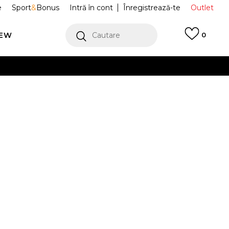
e
Sport
&
Bonus
Intră în cont
Înregistrează-te
Outlet
REW
Cautare
0
erCard!
cu Klarna
VEZI MAI MULT
ete DENIM TT
JY2564
Alertă preț redus