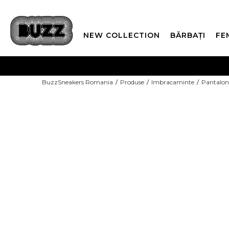
NEW COLLECTION
BĂRBAȚI
FE
PLATA
BuzzSneakers Romania
Produse
Imbracaminte
Pantalon
CUMPĂRĂ ACUM, PLAT