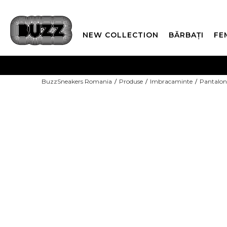
NEW COLLECTION
BĂRBAȚI
FE
PLATA
BuzzSneakers Romania
Produse
Imbracaminte
Pantalon
CUMPĂRĂ ACUM, PLAT