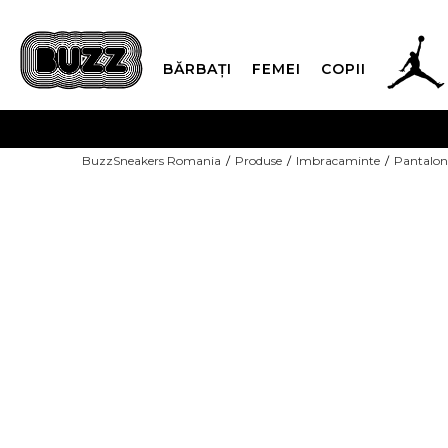
BĂRBAȚI
FEMEI
COPII
PLATA
BuzzSneakers Romania
Produse
Imbracaminte
Pantalon
CUMPĂRĂ ACUM, PLAT
COPII