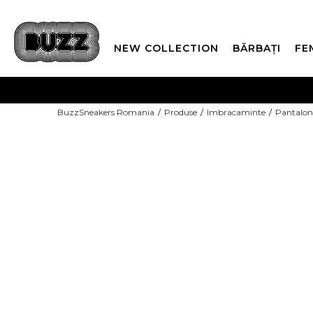
NEW COLLECTION
BĂRBAȚI
FE
PLATA
BuzzSneakers Romania
Produse
Imbracaminte
Pantalon
CUMPĂRĂ ACUM, PLAT