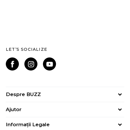
LET’S SOCIALIZE
Despre BUZZ
Despre noi
Ajutor
Hai în echipa noastră
Întrebări frecvente
Contact
Informații Legale
Cum cumpăr