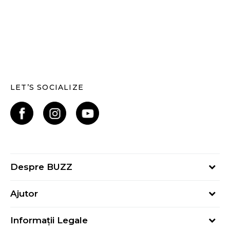
LET’S SOCIALIZE
Despre BUZZ
Despre noi
Ajutor
Hai în echipa noastră
Întrebări frecvente
Contact
Informații Legale
Cum cumpăr