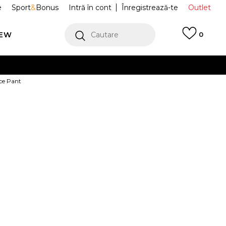
e
Sport
&
Bonus
Intră în cont
Înregistrează-te
Outlet
REW
Cautare
0
erCard!
ce Pant
cu Klarna
VEZI MAI MULT
 Pantaloni de
WB62983A-PHK
side Fleece
Alertă preț redus