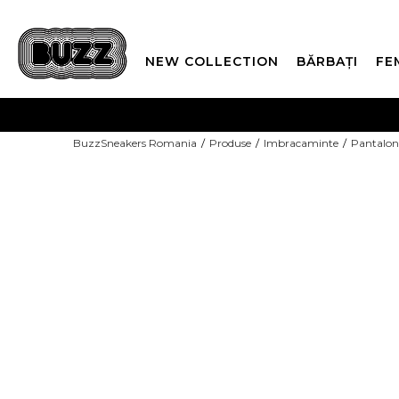
NEW COLLECTION
BĂRBAȚI
FE
PLATA
BuzzSneakers Romania
Produse
Imbracaminte
Pantalon
CUMPĂRĂ ACUM, PLAT