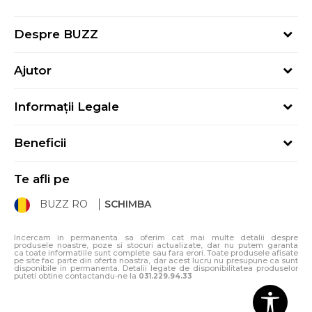
Despre BUZZ
Despre noi
Ajutor
Hai în echipa noastră
Întrebări frecvente
Contact
Informații Legale
Cum cumpăr
Magazine
Termeni și Condiții
Cum mă înregistrez
Blog
Beneficii
Politica de Confidențialitate
Retur
Sport&Bonus - Detalii
Politica Cookie
Starea comenzii
Te afli pe
Sport&Bonus - Regulament
ANPC
Procedura de retur
BUZZ RO
SCHIMBA
Card Cadou
ANPC – SAL
Condiții de livrare
Klarna - 3 rate fără dobândă
Incercam in permanenta sa oferim cat mai multe detalii despre
produsele noastre, poze si stocuri actualizate, dar nu putem garanta
ca toate informatiile sunt complete sau fara erori. Toate produsele afisate
pe site fac parte din oferta noastra, dar acest lucru nu presupune ca sunt
disponibile in permanenta. Detalii legate de disponibilitatea produselor
puteti obtine contactandu-ne la
031.229.94.33