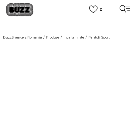
0
PLATA CU CARDUL
Plateste in siguranta cu cardul Visa sau MasterCard!
CUMPĂRĂ ACUM, PLATESTE MAI TÂRZIU
3 rate fără dobândă fără card de credit cu Klarna
BuzzSneakers Romania
Produse
Incaltaminte
Pantofi Sport
VEZI MAI MULT
-10% COD NIKE