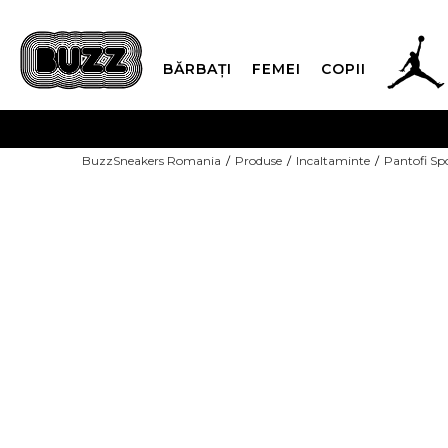
BĂRBAȚI
FEMEI
COPII
PLATA
BuzzSneakers Romania
Produse
Incaltaminte
Pantofi Sp
CUMPĂRĂ ACUM, PLAT