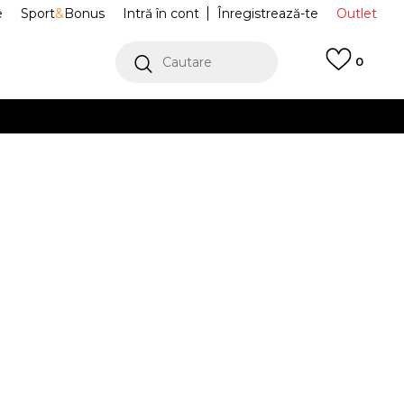
e
Sport
&
Bonus
Intră în cont
Înregistrează-te
Outlet
Cautare
0
erCard!
cu Klarna
VEZI MAI MULT
 Pantofi Sport
M1000EB
42
9
42.5
9.5
43
10
44
10.5
.5
27
27.5
28
44.5
6.5
13
47.5
14
49
28.5
0
31
32