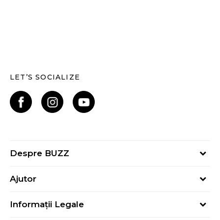
LET’S SOCIALIZE
Despre BUZZ
Despre noi
Ajutor
Hai în echipa noastră
Întrebări frecvente
Contact
Informații Legale
Cum cumpăr
Magazine