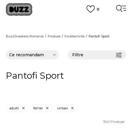
0
PLATA CU CARDUL
Plateste in siguranta cu cardul Visa sau MasterCard!
CUMPĂRĂ ACUM, PLATESTE MAI TÂRZIU
3 rate fără dobândă fără card de credit cu Klarna
BuzzSneakers Romania
Produse
Incaltaminte
Pantofi Sport
VEZI MAI MULT
Filtre
Pantofi Sport
adulti
femei
unisex
1541
Produse