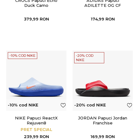
CROCS Papuci Echo
ADIDAS Papuci
Duck Camo
ADILETTE OG CF
379,99
RON
174,99
RON
-10% COD NIKE
-20% COD
NIKE
-10% cod NIKE
-20% cod NIKE
NIKE Papuci ReactX
JORDAN Papuci Jordan
Rejuven8
Franchise
PRET SPECIAL
239,99
RON
169,99
RON