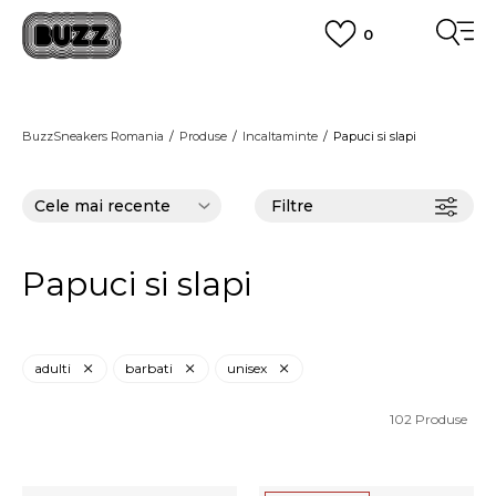
0
PLATA CU CARDUL
Plateste in siguranta cu cardul Visa sau MasterCard!
CUMPĂRĂ ACUM, PLATESTE MAI TÂRZIU
3 rate fără dobândă fără card de credit cu Klarna
BuzzSneakers Romania
Produse
Incaltaminte
Papuci si slapi
VEZI MAI MULT
Filtre
Papuci si slapi
adulti
barbati
unisex
102
Produse