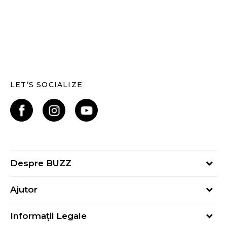
LET’S SOCIALIZE
Despre BUZZ
Despre noi
Ajutor
Hai în echipa noastră
Întrebări frecvente
Contact
Informații Legale
Cum cumpăr
Magazine