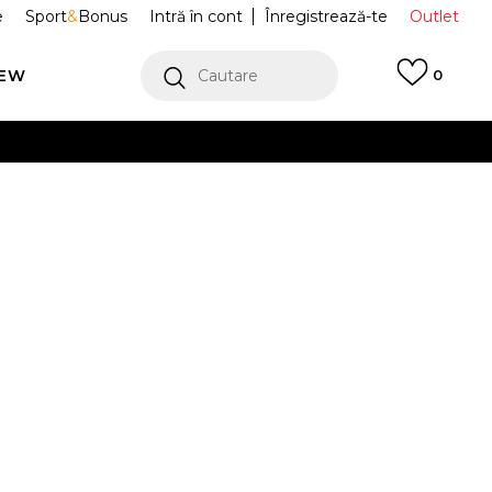
e
Sport
&
Bonus
Intră în cont
Înregistrează-te
Outlet
REW
Cautare
0
erCard!
cu Klarna
VEZI MAI MULT
alm Elevation
HJ5601-101
8
24
8
39
25
9
40.5
10
42
11
43
28
26
27