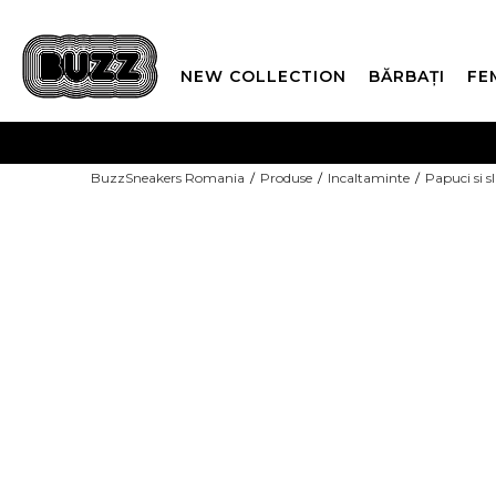
NEW COLLECTION
BĂRBAȚI
FE
PLATA
BuzzSneakers Romania
Produse
Incaltaminte
Papuci si s
CUMPĂRĂ ACUM, PLAT
-10% COD NIKE