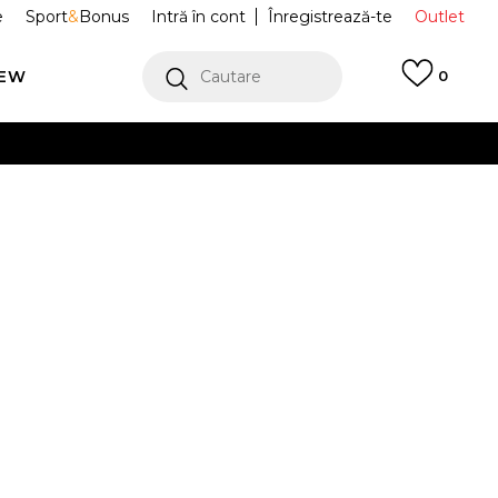
e
Sport
&
Bonus
Intră în cont
Înregistrează-te
Outlet
REW
Cautare
0
erCard!
cu Klarna
VEZI MAI MULT
i Jordan
45D658-XAE
Alertă preț redus