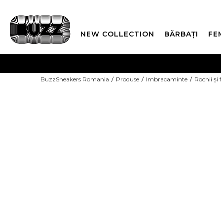
NEW COLLECTION
BĂRBAȚI
FE
PLATA
BuzzSneakers Romania
Produse
Imbracaminte
Rochii și 
CUMPĂRĂ ACUM, PLAT