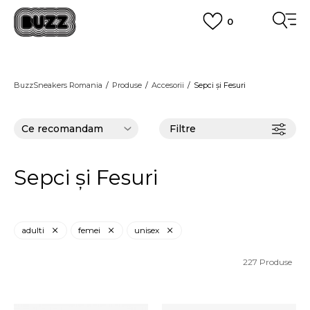
0
PLATA CU CARDUL
Plateste in siguranta cu cardul Visa sau MasterCard!
CUMPĂRĂ ACUM, PLATESTE MAI TÂRZIU
3 rate fără dobândă fără card de credit cu Klarna
BuzzSneakers Romania
Produse
Accesorii
Sepci și Fesuri
VEZI MAI MULT
Filtre
Sepci și Fesuri
adulti
femei
unisex
227
Produse