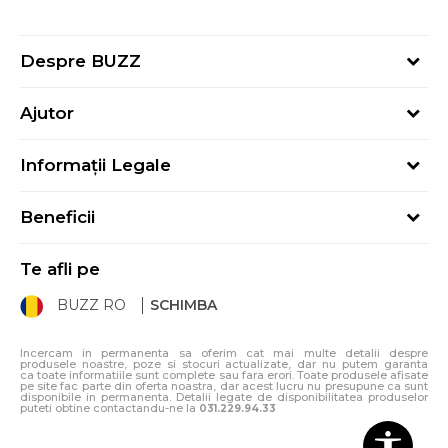
Despre BUZZ
Despre noi
Ajutor
Hai în echipa noastră
Întrebări frecvente
Contact
Informații Legale
Cum cumpăr
Magazine
Termeni și Condiții
Cum mă înregistrez
Blog
Beneficii
Politica de Confidențialitate
Retur
Sport&Bonus - Detalii
Politica Cookie
Starea comenzii
Te afli pe
Sport&Bonus - Regulament
ANPC
Procedura de retur
BUZZ RO
SCHIMBA
Card Cadou
ANPC – SAL
Condiții de livrare
Klarna - 3 rate fără dobândă
Incercam in permanenta sa oferim cat mai multe detalii despre
produsele noastre, poze si stocuri actualizate, dar nu putem garanta
ca toate informatiile sunt complete sau fara erori. Toate produsele afisate
pe site fac parte din oferta noastra, dar acest lucru nu presupune ca sunt
disponibile in permanenta. Detalii legate de disponibilitatea produselor
puteti obtine contactandu-ne la
031.229.94.33