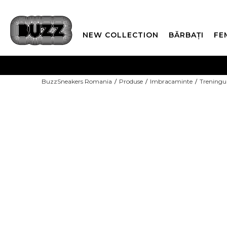
NEW COLLECTION
BĂRBAȚI
FE
PLATA
BuzzSneakers Romania
Produse
Imbracaminte
Treningu
CUMPĂRĂ ACUM, PLAT