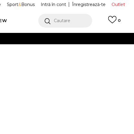
e
Sport
&
Bonus
Intră în cont
Înregistrează-te
Outlet
REW
Cautare
0
erCard!
cu Klarna
VEZI MAI MULT
E Treninguri
JBX6653-023
BER &
G SET
Alertă preț redus