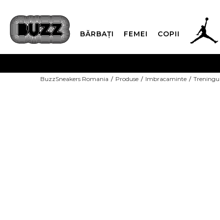
BĂRBAȚI
FEMEI
COPII
PLATA
BuzzSneakers Romania
Produse
Imbracaminte
Treningu
CUMPĂRĂ ACUM, PLAT