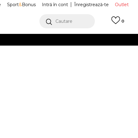
e
Sport
&
Bonus
Intră în cont
Înregistrează-te
Outlet
Cautare
0
erCard!
cu Klarna
VEZI MAI MULT
E Treninguri
JBX6697-A09
 Velour Short &
Alertă preț redus