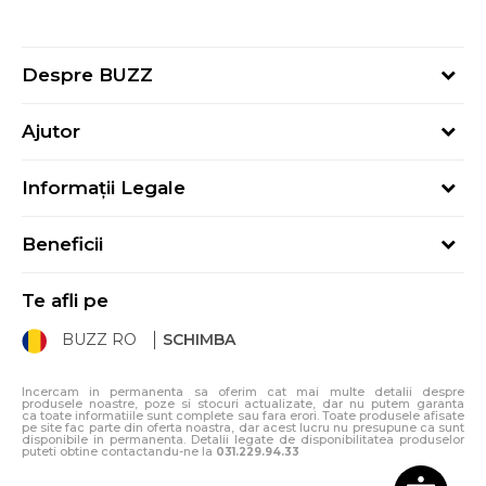
Despre BUZZ
Despre noi
Ajutor
Hai în echipa noastră
Întrebări frecvente
Contact
Informații Legale
Cum cumpăr
Magazine
Termeni și Condiții
Cum mă înregistrez
Blog
Beneficii
Politica de Confidențialitate
Retur
Sport&Bonus - Detalii
Politica Cookie
Starea comenzii
Te afli pe
Sport&Bonus - Regulament
ANPC
Procedura de retur
BUZZ RO
SCHIMBA
Card Cadou
ANPC – SAL
Condiții de livrare
Klarna - 3 rate fără dobândă
Incercam in permanenta sa oferim cat mai multe detalii despre
produsele noastre, poze si stocuri actualizate, dar nu putem garanta
ca toate informatiile sunt complete sau fara erori. Toate produsele afisate
pe site fac parte din oferta noastra, dar acest lucru nu presupune ca sunt
disponibile in permanenta. Detalii legate de disponibilitatea produselor
puteti obtine contactandu-ne la
031.229.94.33