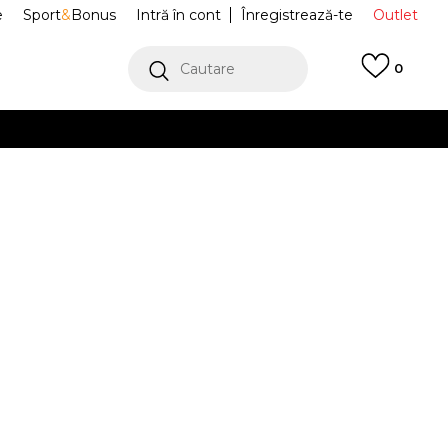
e
Sport
&
Bonus
Intră în cont
Înregistrează-te
Outlet
Cautare
0
erCard!
cu Klarna
VEZI MAI MULT
i COLORS
BZA241U802-01
SHIRT
Alertă preț redus