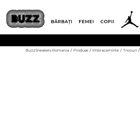
BĂRBAȚI
FEMEI
COPII
PLATA
BuzzSneakers Romania
Produse
Imbracaminte
Tricouri
CUMPĂRĂ ACUM, PLAT