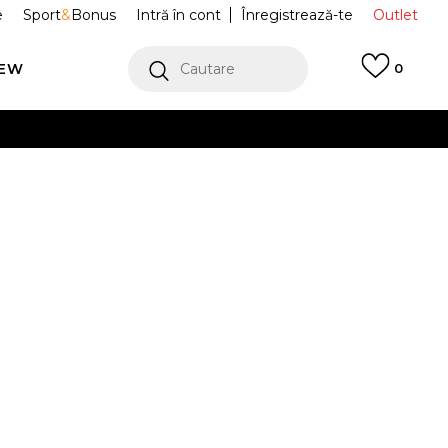
e
Sport
&
Bonus
Intră în cont
Înregistrează-te
Outlet
REW
Cautare
0
erCard!
cu Klarna
VEZI MAI MULT
ri Floral
45D450-023
2-
XL
14-
a.
15a.