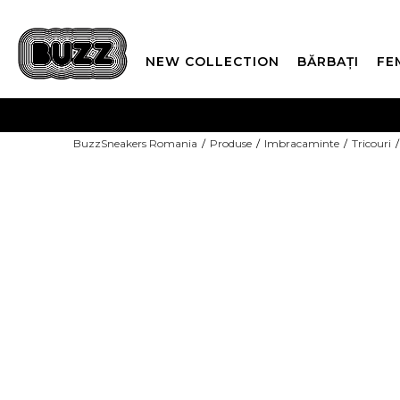
NEW COLLECTION
BĂRBAȚI
FE
PLATA
BuzzSneakers Romania
Produse
Imbracaminte
Tricouri
CUMPĂRĂ ACUM, PLAT
COPII