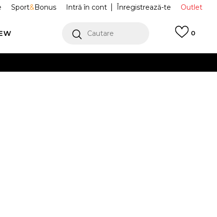
e
Sport
&
Bonus
Intră în cont
Înregistrează-te
Outlet
REW
Cautare
0
erCard!
cu Klarna
VEZI MAI MULT
 Sportswear
HJ0715-100
Alertă preț redus