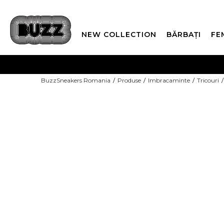
NEW COLLECTION
BĂRBAȚI
FE
PLATA
BuzzSneakers Romania
Produse
Imbracaminte
Tricouri
CUMPĂRĂ ACUM, PLAT
-10% COD NIKE