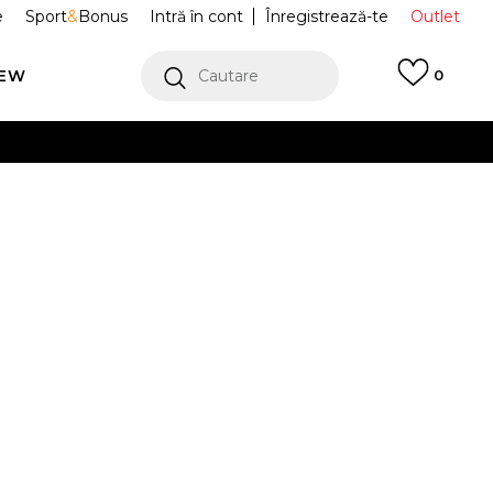
e
Sport
&
Bonus
Intră în cont
Înregistrează-te
Outlet
REW
Cautare
0
erCard!
cu Klarna
VEZI MAI MULT
uri Jordan
HQ8942-133
.0
Alertă preț redus