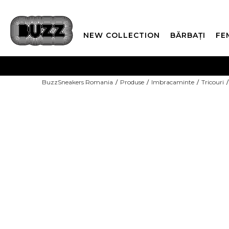
NEW COLLECTION
BĂRBAȚI
FE
PLATA
BuzzSneakers Romania
Produse
Imbracaminte
Tricouri
CUMPĂRĂ ACUM, PLAT
-10% COD NIKE