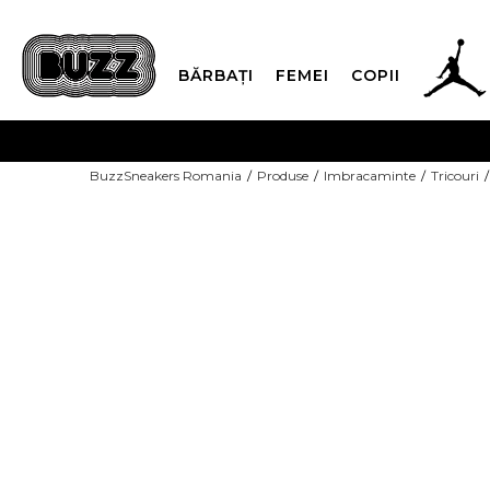
BĂRBAȚI
FEMEI
COPII
PLATA
BuzzSneakers Romania
Produse
Imbracaminte
Tricouri
CUMPĂRĂ ACUM, PLAT