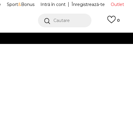
e
Sport
&
Bonus
Intră în cont
Înregistrează-te
Outlet
Cautare
0
erCard!
cu Klarna
VEZI MAI MULT
 Katica
BZA253F803-10
Alertă preț redus