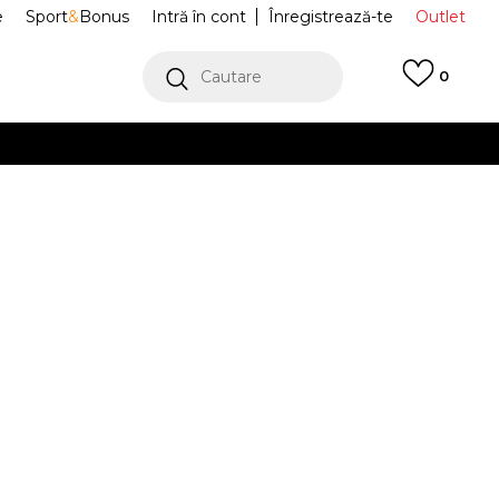
e
Sport
&
Bonus
Intră în cont
Înregistrează-te
Outlet
Cautare
0
erCard!
cu Klarna
VEZI MAI MULT
uri Jordan
IF0800-100
Alertă preț redus