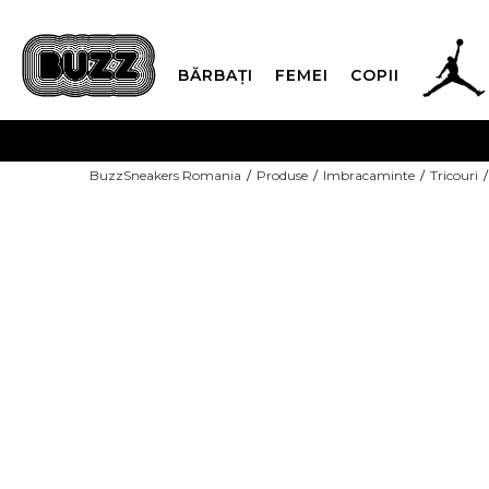
BĂRBAȚI
FEMEI
COPII
PLATA
BuzzSneakers Romania
Produse
Imbracaminte
Tricouri
CUMPĂRĂ ACUM, PLAT
-10% COD NIKE