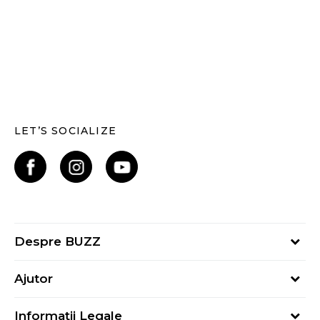
LET’S SOCIALIZE
Despre BUZZ
Despre noi
Ajutor
Hai în echipa noastră
Întrebări frecvente
Contact
Informații Legale