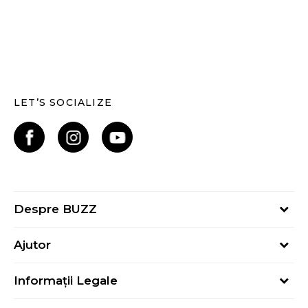
LET’S SOCIALIZE
Despre BUZZ
Despre noi
Ajutor
Hai în echipa noastră
Întrebări frecvente
Contact
Informații Legale
Cum cumpăr
Magazine
Termeni și Condiții