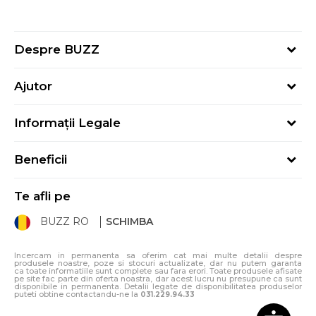
Despre BUZZ
Despre noi
Ajutor
Hai în echipa noastră
Întrebări frecvente
Contact
Informații Legale
Cum cumpăr
Magazine
Termeni și Condiții
Cum mă înregistrez
Blog
Beneficii
Politica de Confidențialitate
Retur
Sport&Bonus - Detalii
Politica Cookie
Starea comenzii
Te afli pe
Sport&Bonus - Regulament
ANPC
Procedura de retur
BUZZ RO
SCHIMBA
Card Cadou
ANPC – SAL
Condiții de livrare
Klarna - 3 rate fără dobândă
Incercam in permanenta sa oferim cat mai multe detalii despre
produsele noastre, poze si stocuri actualizate, dar nu putem garanta
ca toate informatiile sunt complete sau fara erori. Toate produsele afisate
pe site fac parte din oferta noastra, dar acest lucru nu presupune ca sunt
disponibile in permanenta. Detalii legate de disponibilitatea produselor
puteti obtine contactandu-ne la
031.229.94.33