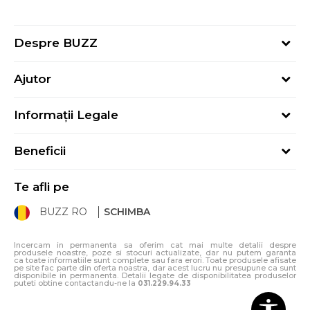
Despre BUZZ
Despre noi
Ajutor
Hai în echipa noastră
Întrebări frecvente
Contact
Informații Legale
Cum cumpăr
Magazine
Termeni și Condiții
Cum mă înregistrez
Blog
Beneficii
Politica de Confidențialitate
Retur
Sport&Bonus - Detalii
Politica Cookie
Starea comenzii
Te afli pe
Sport&Bonus - Regulament
ANPC
Procedura de retur
BUZZ RO
SCHIMBA
Card Cadou
ANPC – SAL
Condiții de livrare
Klarna - 3 rate fără dobândă
Incercam in permanenta sa oferim cat mai multe detalii despre
produsele noastre, poze si stocuri actualizate, dar nu putem garanta
ca toate informatiile sunt complete sau fara erori. Toate produsele afisate
pe site fac parte din oferta noastra, dar acest lucru nu presupune ca sunt
disponibile in permanenta. Detalii legate de disponibilitatea produselor
puteti obtine contactandu-ne la
031.229.94.33