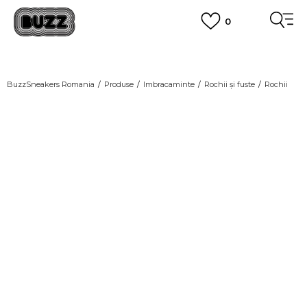
0
PLATA CU CARDUL
Plateste in siguranta cu cardul Visa sau MasterCard!
CUMPĂRĂ ACUM, PLATESTE MAI TÂRZIU
3 rate fără dobândă fără card de credit cu Klarna
BuzzSneakers Romania
Produse
Imbracaminte
Rochii și fuste
Rochii
VEZI MAI MULT
-30% COD NIKE