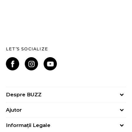
LET’S SOCIALIZE
Despre BUZZ
Despre noi
Ajutor
Hai în echipa noastră
Întrebări frecvente
Contact
Informații Legale
Cum cumpăr
Magazine