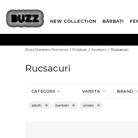
NEW COLLECTION
BĂRBAȚI
FE
PLATA
BuzzSneakers Romania
Produse
Accesorii
Rucsacuri
CUMPĂRĂ ACUM, PLAT
Rucsacuri
CATEGORII
VARSTA
BRAND
adulti
barbati
unisex