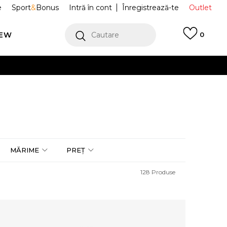
e
Sport
&
Bonus
Intră în cont
Înregistrează-te
Outlet
REW
Cautare
0
erCard!
cu Klarna
VEZI MAI MULT
MĂRIME
PREȚ
128
Produse