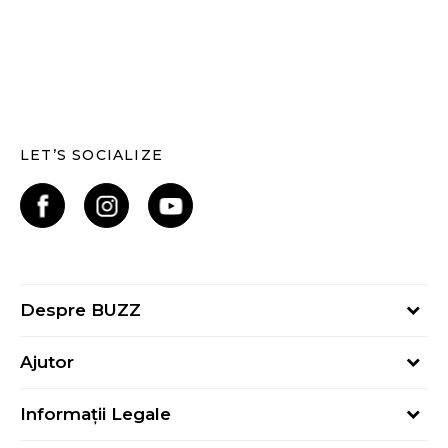
LET’S SOCIALIZE
Despre BUZZ
Despre noi
Ajutor
Hai în echipa noastră
Întrebări frecvente
Contact
Informații Legale
Cum cumpăr
Magazine