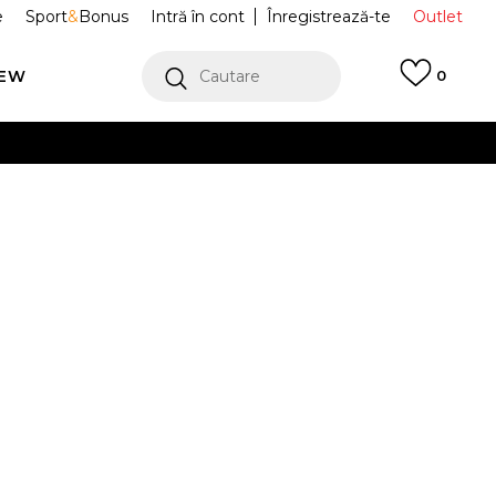
e
Sport
&
Bonus
Intră în cont
Înregistrează-te
Outlet
REW
Cautare
0
erCard!
cu Klarna
VEZI MAI MULT
 Trefoil
IX5274
Alertă preț redus