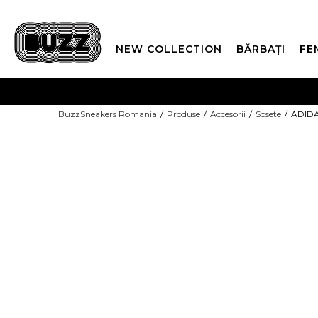
NEW COLLECTION
BĂRBAȚI
FE
PLATA
BuzzSneakers Romania
Produse
Accesorii
Sosete
ADIDA
CUMPĂRĂ ACUM, PLAT