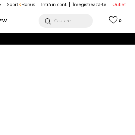
e
Sport
&
Bonus
Intră în cont
Înregistrează-te
Outlet
REW
Cautare
0
erCard!
cu Klarna
VEZI MAI MULT
e 3S HIGH CR S
JV7416
Alertă preț redus