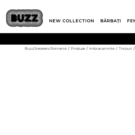
NEW COLLECTION
BĂRBAȚI
FE
PLATA
BuzzSneakers Romania
Produse
Imbracaminte
Tricouri
CUMPĂRĂ ACUM, PLAT
-10% COD NIKE