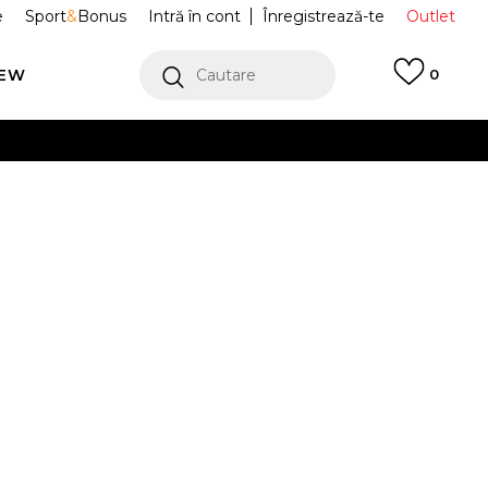
e
Sport
&
Bonus
Intră în cont
Înregistrează-te
Outlet
REW
Cautare
0
erCard!
cu Klarna
VEZI MAI MULT
i G NSW TEE KC
HF5987-100
Alertă preț redus