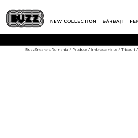
NEW COLLECTION
BĂRBAȚI
FE
PLATA
BuzzSneakers Romania
Produse
Imbracaminte
Tricouri
CUMPĂRĂ ACUM, PLAT
-10% COD NIKE