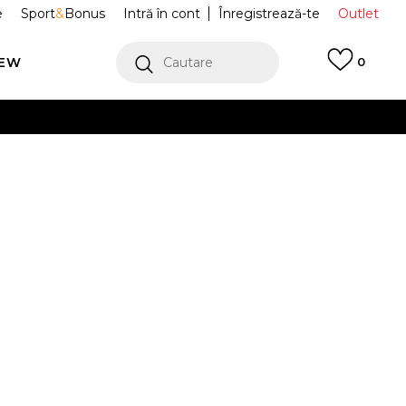
e
Sport
&
Bonus
Intră în cont
Înregistrează-te
Outlet
REW
Cautare
0
erCard!
cu Klarna
VEZI MAI MULT
uri Jordan
HQ8942-133
.0
Alertă preț redus