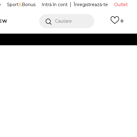
e
Sport
&
Bonus
Intră în cont
Înregistrează-te
Outlet
REW
Cautare
0
erCard!
cu Klarna
VEZI MAI MULT
 Sportswear
IX1946-451
Alertă preț redus
L
XL
XL
2XL
2XL