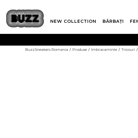
NEW COLLECTION
BĂRBAȚI
FE
PLATA
BuzzSneakers Romania
Produse
Imbracaminte
Tricouri
CUMPĂRĂ ACUM, PLAT