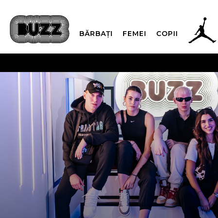
BĂRBAȚI
FEMEI
COPII
PLATA
CUMPĂRĂ ACUM, PLAT