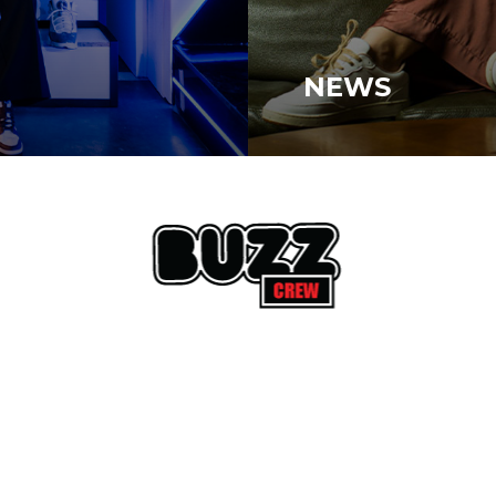
NEWS
News
Blogger Pick
B