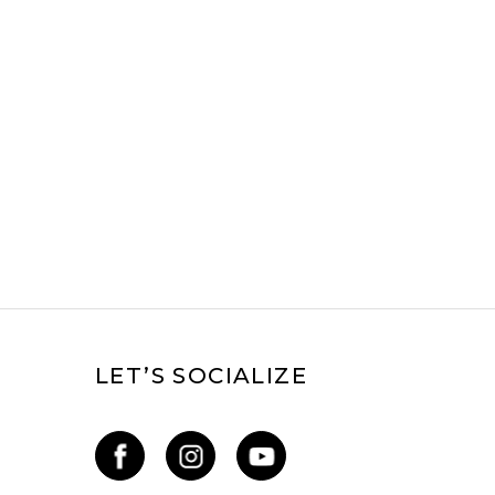
Balance 1906R and a Day
with No Plans
LET’S SOCIALIZE