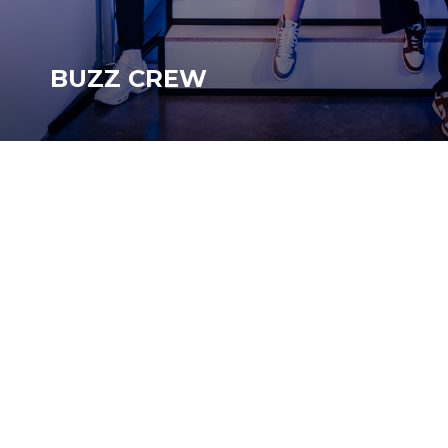
BUZZ CREW
Stiri