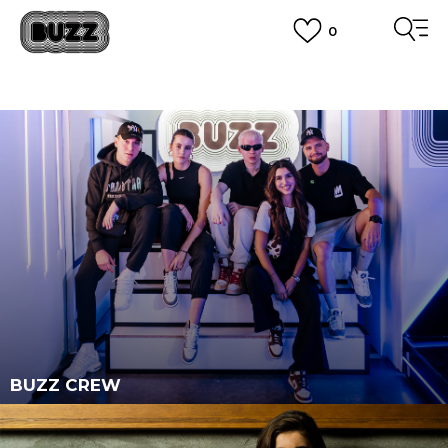
0
PLATA CU CARDUL
Plateste in siguranta cu cardul Visa sau MasterCard!
CUMPĂRĂ ACUM, PLATESTE MAI TÂRZIU
3 rate fără dobândă fără card de credit cu Klarna
VEZI MAI MULT
BUZZ CREW