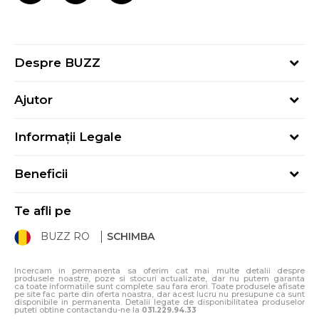
Despre BUZZ
Despre noi
Ajutor
Hai în echipa noastră
Întrebări frecvente
Contact
Informații Legale
Cum cumpăr
Magazine
Termeni și Condiții
Cum mă înregistrez
Blog
Beneficii
Politica de Confidențialitate
Retur
Sport&Bonus - Detalii
Politica Cookie
Starea comenzii
Te afli pe
Sport&Bonus - Regulament
ANPC
Procedura de retur
BUZZ RO
SCHIMBA
Card Cadou
ANPC – SAL
Condiții de livrare
Klarna - 3 rate fără dobândă
Incercam in permanenta sa oferim cat mai multe detalii despre
produsele noastre, poze si stocuri actualizate, dar nu putem garanta
ca toate informatiile sunt complete sau fara erori. Toate produsele afisate
pe site fac parte din oferta noastra, dar acest lucru nu presupune ca sunt
disponibile in permanenta. Detalii legate de disponibilitatea produselor
puteti obtine contactandu-ne la
031.229.94.33