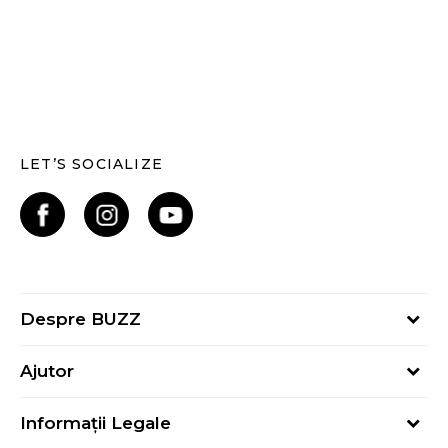
LET’S SOCIALIZE
Despre BUZZ
Despre noi
Ajutor
Hai în echipa noastră
Întrebări frecvente
Contact
Informații Legale
Cum cumpăr
Magazine