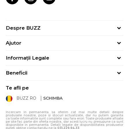
Despre BUZZ
Despre noi
Ajutor
Hai în echipa noastră
Întrebări frecvente
Contact
Informații Legale
Cum cumpăr
Magazine
Termeni și Condiții
Cum mă înregistrez
Blog
Beneficii
Politica de Confidențialitate
Retur
Sport&Bonus - Detalii
Politica Cookie
Starea comenzii
Te afli pe
Sport&Bonus - Regulament
ANPC
Procedura de retur
BUZZ RO
SCHIMBA
Card Cadou
ANPC – SAL
Condiții de livrare
Klarna - 3 rate fără dobândă
Incercam in permanenta sa oferim cat mai multe detalii despre
produsele noastre, poze si stocuri actualizate, dar nu putem garanta
ca toate informatiile sunt complete sau fara erori. Toate produsele afisate
pe site fac parte din oferta noastra, dar acest lucru nu presupune ca sunt
disponibile in permanenta. Detalii legate de disponibilitatea produselor
puteti obtine contactandu-ne la
031.229.94.33