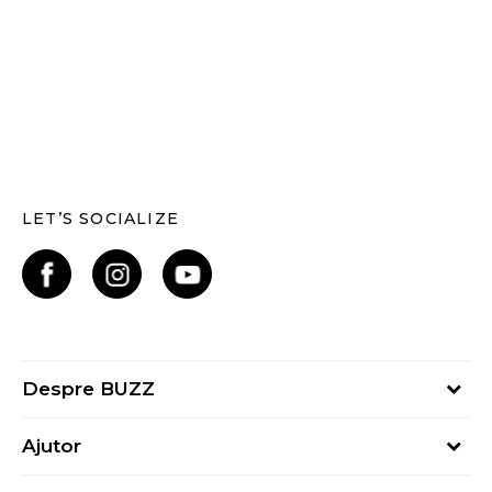
LET’S SOCIALIZE
Despre BUZZ
Despre noi
Ajutor
Hai în echipa noastră
Întrebări frecvente